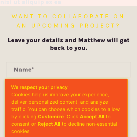
nisi ut aliquip ex ea
commodo consequat.
WANT TO COLLABORATE ON
Vivendo deseruisse ut vis. His
esse munere integre an. Est
AN UPCOMING PROJECT?
at brute ignota, per id
Leave your details and Matthew will get
feugait persequeris. Amet
back to you.
latine vis ea. Semper
accusata laboramus vix et.
We respect your privacy
Cookies help us improve your experience,
deliver personalized content, and analyze
traffic. You can choose which cookies to allow
LET'S
by clicking
Customize
. Click
Accept All
to
consent or
Reject All
to decline non-essential
cookies.